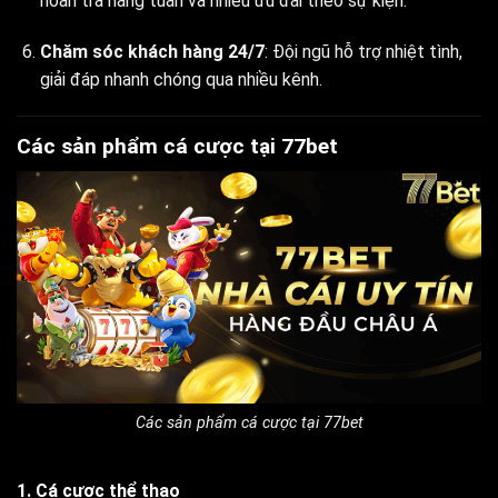
hoàn trả hàng tuần và nhiều ưu đãi theo sự kiện.
Chăm sóc khách hàng 24/7
: Đội ngũ hỗ trợ nhiệt tình,
giải đáp nhanh chóng qua nhiều kênh.
Các sản phẩm cá cược tại 77bet
Các sản phẩm cá cược tại 77bet
1. Cá cược thể thao