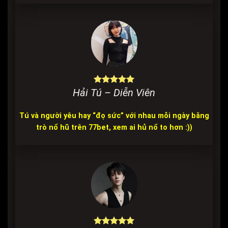
Hải Tú – Diễn Viên
Tú và người yêu hay “đọ sức” với nhau mỗi ngày bằng
trò nổ hũ trên 77bet, xem ai hủ nổ to hơn :))