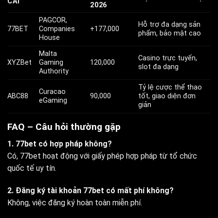
CÁI
2026
PAGCOR,
Hỗ trợ đa dạng sản
77BET
Companies
+177,000
phẩm, bảo mật cao
House
Malta
Casino trực tuyến,
XYZBet
Gaming
120,000
slot đa dạng
Authority
Tỷ lệ cược thể thao
Curacao
ABC88
90,000
tốt, giao diện đơn
eGaming
giản
FAQ – Câu hỏi thường gặp
1. 77bet có hợp pháp không?
Có, 77bet hoạt động với giấy phép hợp pháp từ tổ chức
quốc tế uy tín.
2. Đăng ký tài khoản 77bet có mất phí không?
Không, việc đăng ký hoàn toàn miễn phí.