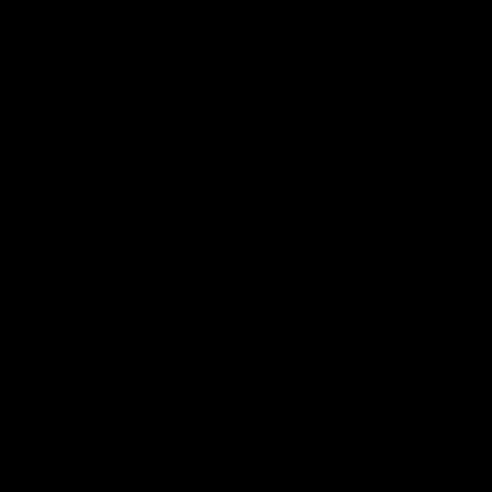
BẮN CÁ