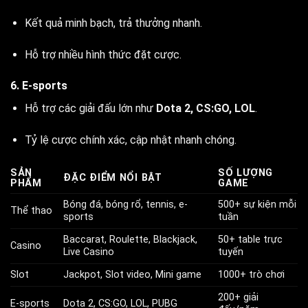
Kết quả minh bạch, trả thưởng nhanh.
Hỗ trợ nhiều hình thức đặt cược.
6. E-sports
Hỗ trợ các giải đấu lớn như
Dota 2, CS:GO, LOL
.
Tỷ lệ cược chính xác, cập nhật nhanh chóng.
SẢN
SỐ LƯỢNG
ĐẶC ĐIỂM NỔI BẬT
PHẨM
GAME
Bóng đá, bóng rổ, tennis, e-
500+ sự kiện mỗi
Thể thao
sports
tuần
Baccarat, Roulette, Blackjack,
50+ table trực
Casino
Live Casino
tuyến
Slot
Jackpot, Slot video, Mini game
1000+ trò chơi
200+ giải
E-sports
Dota 2, CS:GO, LOL, PUBG