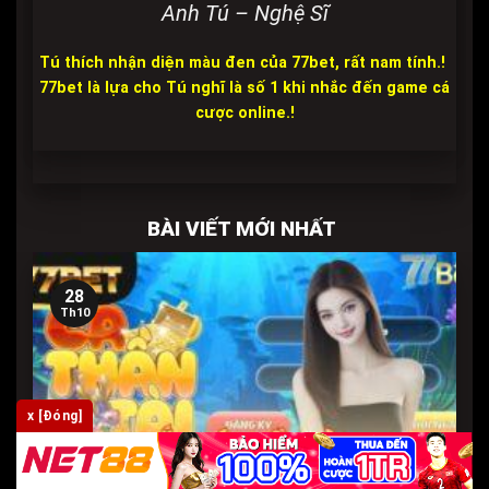
Anh Tú – Nghệ Sĩ
Tú thích nhận diện màu đen của 77bet, rất nam tính.!
77bet là lựa cho Tú nghĩ là số 1 khi nhắc đến game cá
cược online.!
BÀI VIẾT MỚI NHẤT
28
Th10
x [Đóng]