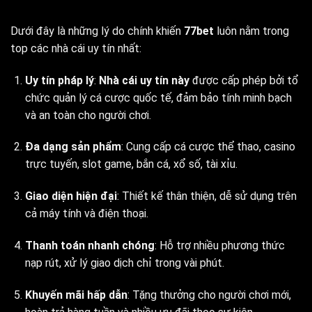
Dưới đây là những lý do chính khiến
77bet
luôn nằm trong
top các nhà cái uy tín nhất:
Uy tín pháp lý
:
Nhà cái uy tín này
được cấp phép bởi tổ
chức quản lý cá cược quốc tế, đảm bảo tính minh bạch
và an toàn cho người chơi.
Đa dạng sản phẩm
: Cung cấp cá cược thể thao, casino
trực tuyến, slot game, bắn cá, xổ số, tài xỉu.
Giao diện hiện đại
: Thiết kế thân thiện, dễ sử dụng trên
cả máy tính và điện thoại.
Thanh toán nhanh chóng
: Hỗ trợ nhiều phương thức
nạp rút, xử lý giao dịch chỉ trong vài phút.
Khuyến mãi hấp dẫn
: Tặng thưởng cho người chơi mới,