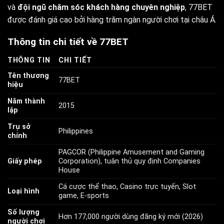
và
đội ngũ chăm sóc khách hàng chuyên nghiệp
, 77BET
được đánh giá cao bởi hàng trăm ngàn người chơi tại châu Á.
Thông tin chi tiết về 77BET
THÔNG TIN
CHI TIẾT
Tên thương
77BET
hiệu
Năm thành
2015
lập
Trụ sở
Philippines
chính
PAGCOR (Philippine Amusement and Gaming
Giấy phép
Corporation), tuân thủ quy định Companies
House
Cá cược thể thao, Casino trực tuyến, Slot
Loại hình
game, E-sports
Số lượng
Hơn 177,000 người dùng đăng ký mới (2026)
người chơi