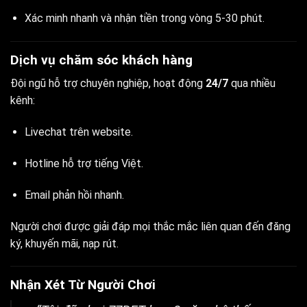
Xác minh nhanh và nhận tiền trong vòng 5-30 phút.
Dịch vụ chăm sóc khách hàng
Đội ngũ hỗ trợ chuyên nghiệp, hoạt động
24/7
qua nhiều
kênh:
Livechat trên website.
Hotline hỗ trợ tiếng Việt.
Email phản hồi nhanh.
Người chơi được giải đáp mọi thắc mắc liên quan đến đăng
ký, khuyến mãi, nạp rút.
Nhận Xét Từ Người Chơi