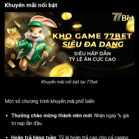
Khuyến mãi nổi bật
Khuyến mãi nổi bật tại 77bet
Một số chương trình khuyến mãi phổ biến:
Thưởng chào mừng thành viên mới
: Nhận ngay % giá
trị nạp lần đầu.
Hoàn trả hàng tuần
: Tỷ lệ hoàn trả cao cho cả casino